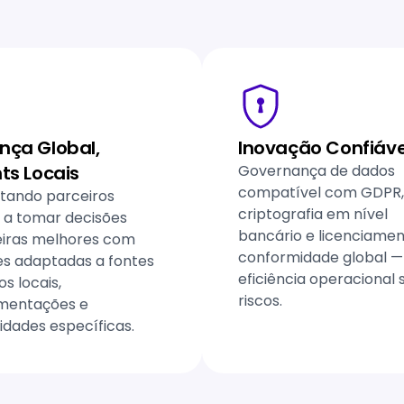
nça Global,
Inovação Confiáve
hts Locais
Governança de dados
compatível com GDPR,
tando parceiros
criptografia em nível
s a tomar decisões
bancário e licenciame
eiras melhores com
conformidade global —
es adaptadas a fontes
eficiência operacional
s locais,
riscos.
mentações e
idades específicas.