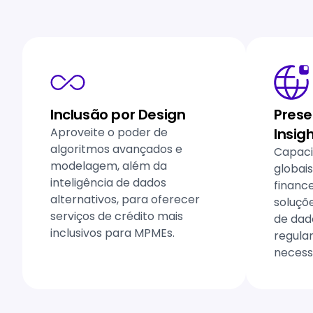
Inclusão por Design
Prese
Aproveite o poder de
Insig
algoritmos avançados e
Capaci
modelagem, além da
globai
inteligência de dados
financ
alternativos, para oferecer
soluçõ
serviços de crédito mais
de dado
inclusivos para MPMEs.
regula
necess