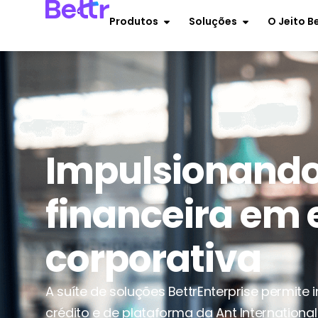
Produtos
Soluções
O Jeito B
Impulsionando
financeira em 
corporativa
A suíte de soluções BettrEnterprise permite
crédito e de plataforma da Ant Internationa