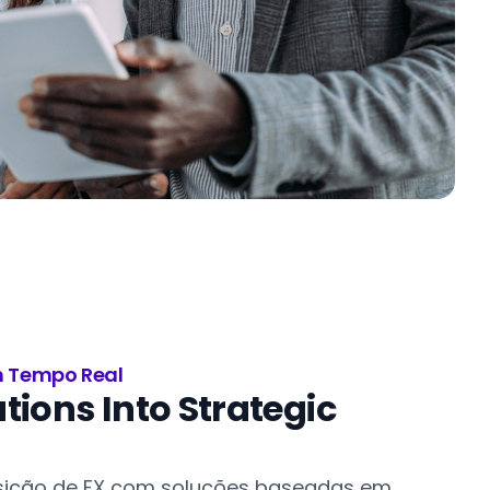
m Tempo Real
tions Into Strategic
osição de FX com soluções baseadas em