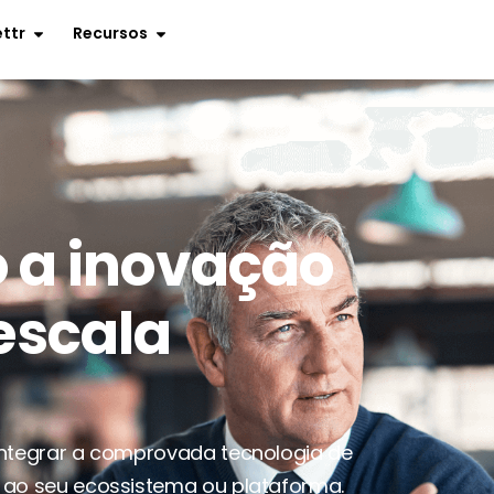
ettr
Recursos
 a inovação
escala
 integrar a comprovada tecnologia de
l ao seu ecossistema ou plataforma.