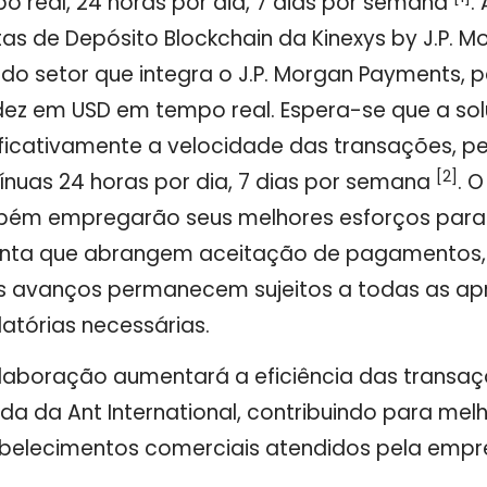
o real, 24 horas por dia, 7 dias por semana
.
as de Depósito Blockchain da Kinexys by J.P. M
r do setor que integra o J.P. Morgan Payments
idez em USD em tempo real. Espera-se que a s
ificativamente a velocidade das transações, p
[2]
ínuas 24 horas por dia, 7 dias por semana
. O
bém
empregarão seus melhores esforços para
nta que abrangem aceitação de pagamentos,
s avanços permanecem sujeitos a todas as ap
latórias necessárias.
laboração aumentará a eficiência das transaç
ída da Ant International, contribuindo para melh
belecimentos comerciais atendidos pela empr