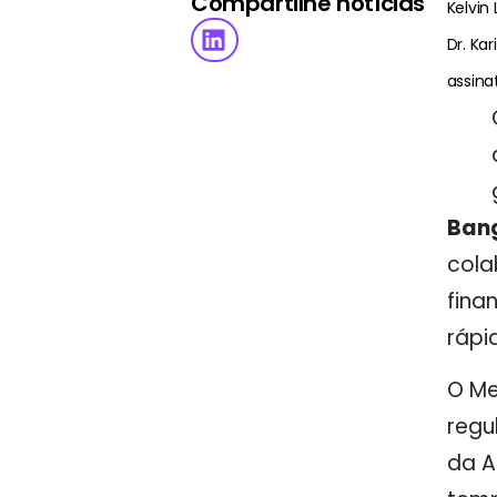
Compartilhe notícias
Kelvin
Dr. Ka
assin
Ban
cola
fina
rápi
O Me
regu
da A