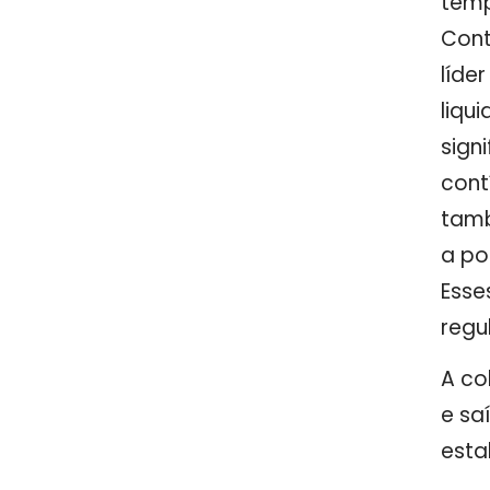
temp
Cont
líde
liqu
sign
cont
tam
a po
Esse
regu
A co
e sa
esta