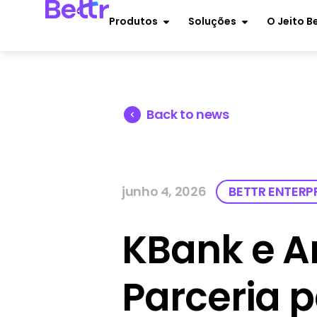
Produtos
Soluções
O Jeito B
Back to news
junho 4, 2026
BETTR ENTERP
KBank e A
Parceria 