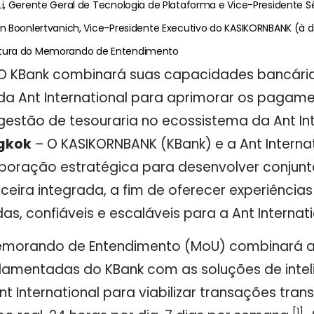
 Li, Gerente Geral de Tecnologia de Plataforma e Vice-Presidente Sê
rin Boonlertvanich, Vice-Presidente Executivo do KASIKORNBANK (à d
atura do Memorando de Entendimento
O KBank combinará suas capacidades bancárias
da Ant International para aprimorar os pagamen
gestão de tesouraria no ecossistema da Ant Int
gkok
– O KASIKORNBANK (KBank) e a Ant Intern
boração estratégica para desenvolver conjunt
nceira integrada, a fim de oferecer experiênc
das, confiáveis e escaláveis para a Ant Internati
morando de Entendimento (MoU) combinará as
lamentadas do KBank com as soluções de inteligê
nt International para
viabilizar
transações trans
[1]