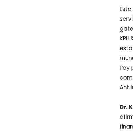
Esta
serv
gate
KPLU
esta
mun
Pay 
com 
Ant I
Dr. 
afirm
fina