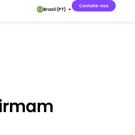
Contate-nos
Brazil (PT)
 Firmam