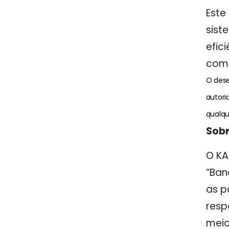
Este
sist
efic
comé
O des
autori
qualqu
Sob
O KA
“Ban
as p
resp
meio