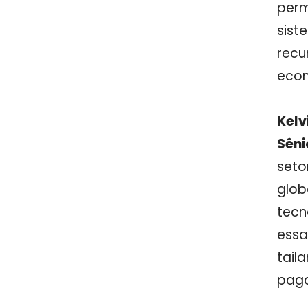
perm
sist
recu
econ
Kelv
Sêni
seto
glob
tecn
essa
tail
paga