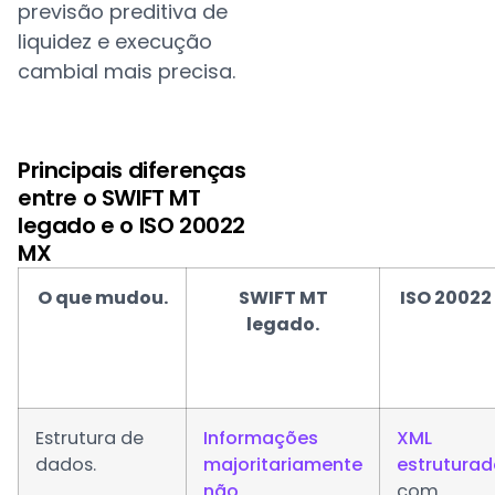
previsão preditiva de
liquidez e execução
cambial mais precisa.
Principais diferenças
entre o SWIFT MT
legado e o ISO 20022
MX
O que mudou.
SWIFT MT
ISO 20022
legado.
Estrutura de
Informações
XML
dados.
majoritariamente
estrutura
não
com