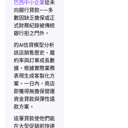
巴西中小企業
從未
向銀行貸款——多
數因缺乏擔保或正
式財務紀錄被傳統
銀行拒之門外。
的AI信貸模型分析
該店銷售歷史、履
約率與訂單成長數
據，根據實際業務
表現生成客製化方
案。一日內，商店
即獲得無擔保營運
資金貸款與彈性還
款方案。
這筆貸款使他們能
在大型促銷前快速