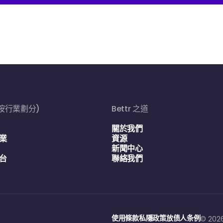
(按行業劃分)
Bettr 之道
關於我們
業
資源
新聞中心
台
聯絡我們
使用條款
私隱政策
放债人条例
© 202