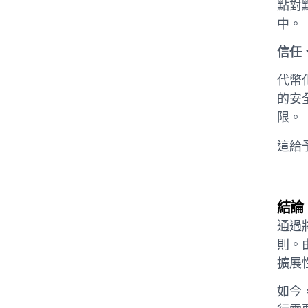
點對
中。
信任
代幣
的安
限。
這給
結論
通過
則。
擴展
如今