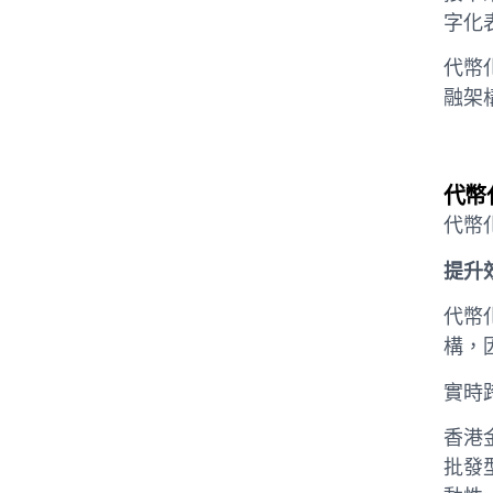
字化
代幣
融架
代幣
代幣
提升
代幣
構，
實時
香港
批發