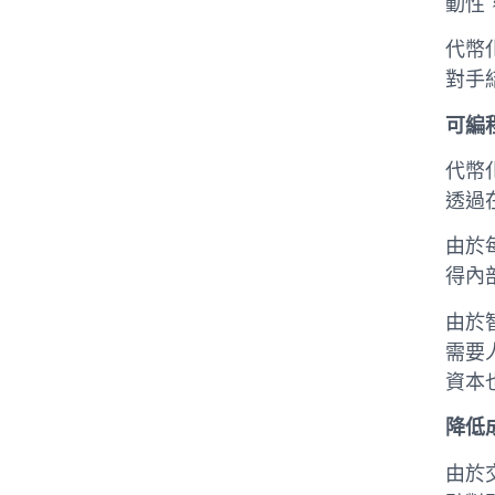
動性
代幣
對手
可編
代幣
透過
由於
得內
由於
需要
資本
降低
由於