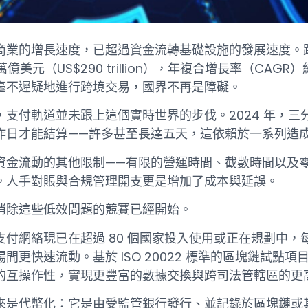
商業的增長速度，已超過資金流轉基礎設施的發展速度。跨境
 萬億美元（US$290 trillion），年複合增長率（CA
毫不遲疑地進行跨境交易，國界不再是障礙。
，支付軌道並未跟上這個實時世界的步伐。2024 年，
作日才能結算——許多甚至長達五天，這依賴於一系列造
資金流動的其他限制——有限的營運時間、截數時間以及
。人手對賬與合規管理開支更是增加了成本與延誤。
消除這些低效問題的競賽已經開始。
支付網絡現已在超過 80 個國家投入使用或正在規劃中，每年
場間更快速流動。基於 ISO 20022 標準的區塊鏈試
的互操作性，實現更豐富的數據交換與跨司法管轄區的更
來是代幣化：它是由受監管銀行發行、並記錄於區塊鏈或