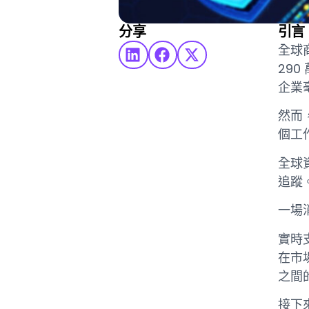
分享
引言
全球
290
企業
然而
個工
全球
追蹤
一場
實時
在市
之間
接下