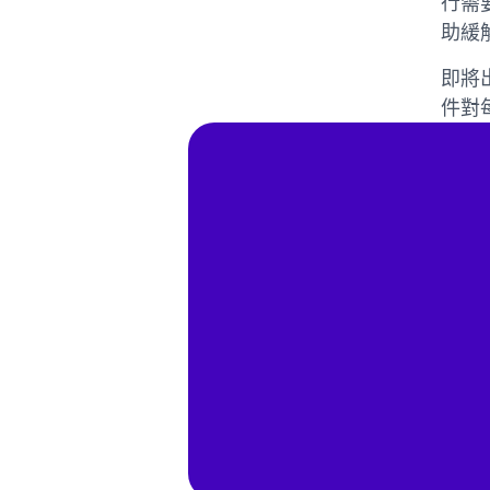
行需
助緩
即將
件對