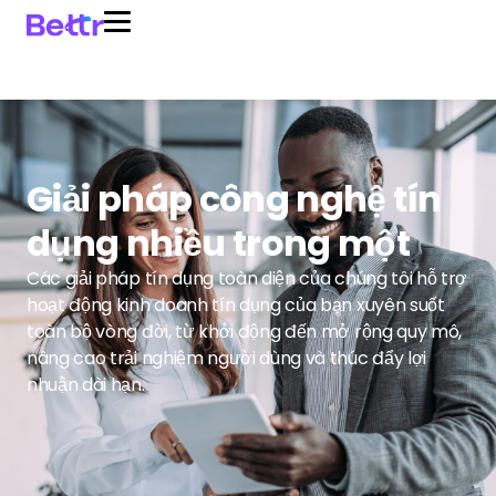
Giải pháp công nghệ tín
dụng nhiều trong một
Các giải pháp tín dụng toàn diện của chúng tôi hỗ trợ
hoạt động kinh doanh tín dụng của bạn xuyên suốt
toàn bộ vòng đời, từ khởi động đến mở rộng quy mô,
nâng cao trải nghiệm người dùng và thúc đẩy lợi
nhuận dài hạn.