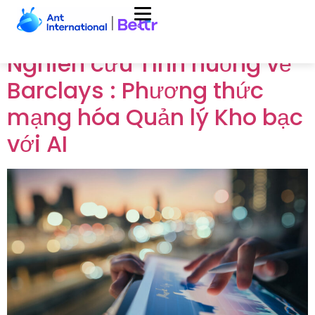
Topic:
Guide
Nghiên cứu Tình huống về
Barclays : Phương thức
mạng hóa Quản lý Kho bạc
với AI