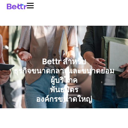
Bettr สำหรับ
ธุรกิจขนาดกลางและขนาดย่อม
ผู้บริโภค
พันธมิตร
องค์กรขนาดใหญ่