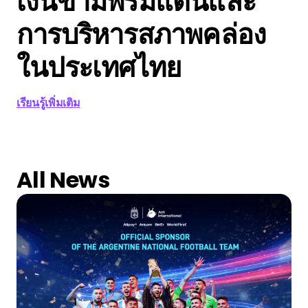
เงินข้ามพรมแดนและ
การบริหารสภาพคล่อง
ในประเทศไทย
เรียนรู้เพิ่มเติม
All News