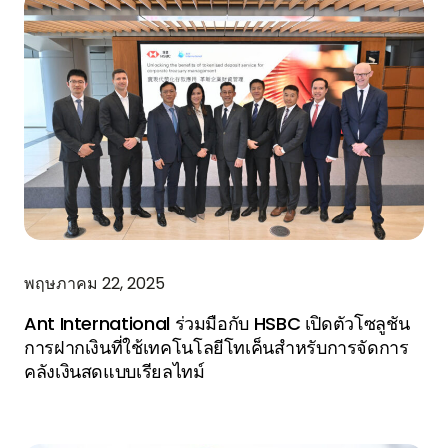
พฤษภาคม 22, 2025
Ant International ร่วมมือกับ HSBC เปิดตัวโซลูชัน
การฝากเงินที่ใช้เทคโนโลยีโทเค็นสำหรับการจัดการ
คลังเงินสดแบบเรียลไทม์