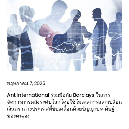
พฤษภาคม 7, 2025
Ant International ร่วมมือกับ Barclays ในการ
จัดการการคลังระดับโลกโดยใช้โมเดลการแลกเปลี่ยน
เงินตราต่างประเทศที่ขับเคลื่อนด้วยปัญญาประดิษฐ์
ของตนเอง