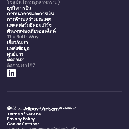
โซลูชัน (ตามอุตสาหกรรม)
ธุรกิจการบิน
การธนาคารและการเงิน
การค้าระหว่างประเทศ
แพลตฟอร์มอีคอมเมิร์ซ
ตัวแทนท่องเที่ยวออนไลน์
The Bettr Way
เกี่ยวกับเรา
แหล่งข้อมูล
ศูนย์ข่าว
ติดต่อเรา
ติดตามเราได้ที่
Terms of Service
Privacy Policy
Cookie Settings
© 2026, Ant International หรือบริษัทในเครือ.