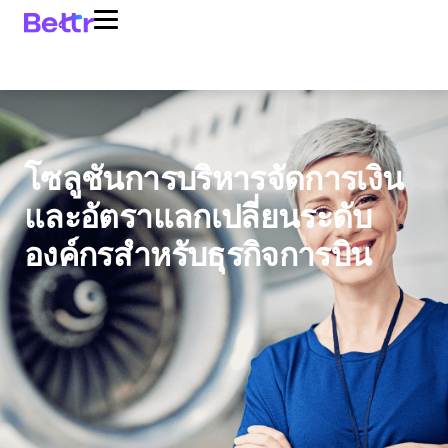
โซลูชันการบริหารจัดการเงิน
และอัตราแลกเปลี่ยนระดับ
องค์กรสำหรับธุรกิจการบิน