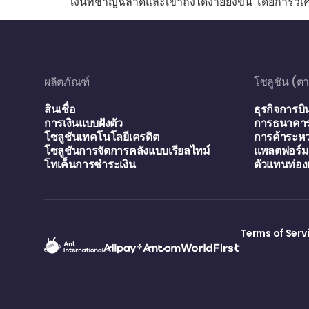
เงินที่ชาญฉลาดและเข้าถึงได้ง่ายยิ่งขึ้น โดยการวิเ
ผลิตภัณฑ์
โซลูชัน (
สินเชื่อ
ธุรกิจการบิ
การเงินแบบฝังตัว
การธนาคาร
โซลูชันเทคโนโลยีเครดิต
การค้าระหว
โซลูชันการจัดการคลังแบบเรียลไทม์
แพลตฟอร์มอ
โทเค็นการชำระเงิน
ตัวแทนท่อง
Terms of Serv