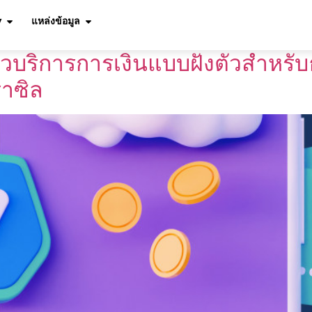
ory:
Bettr
y
แหล่งข้อมูล
ัวบริการการเงินแบบฝังตัวสำหรับ
าซิล