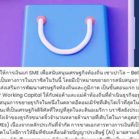
การเงินแก่ SME เพื่อสนับสนุนเศรษฐกิจท้องถิ่น เซาเปาโล – Bettr ซึ่
างเป็นทางการในบราซิลในวันนี้ โดยมีเป้าหมายขยายการสนับสนุนก
อส่งเสริมการพัฒนาเศรษฐกิจท้องถิ่นและภูมิภาค เป็นขั้นตอนแรก บร
rking Capital ให้กับพ่อค้าและแม่ค้าท้องถิ่นที่ดำเนินธุรกิจอยู่บ
นับสนุนการขยายธุรกิจในหนึ่งในตลาดอีคอมเมิร์ซที่เติบโตเร็วที่สุ
นะที่เป็นเศรษฐกิจดิจิทัลที่ใหญ่ที่สุดในละตินอเมริกา บราซิลยังป
เจ้าของธุรกิจขนาดจิ๋วจำนวนหลายล้านรายที่เติบโตในภาคอุตสาห
 เนื่องจากหลักประกันที่จำกัด การขาดเอกสารทางการเงินที่เป็น
ำเทคโนโลยีการให้ยืมที่ขับเคลื่อนด้วยปัญญาประดิษฐ์ (AI) มาผสาน