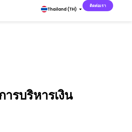
ติดต่อเรา
Thailand (TH)
การบริหารเงิน