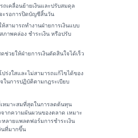
รถเคลื่อนย้ายเงินและปรับสมดุล
่จะรอการปิดบัญชีสิ้นวัน
ห้สามารถทำงานฝ่ายการเงินแบบ
์สภาพคล่อง ชำระเงิน หรือปรับ
สดช่วยให้ฝ่ายการเงินตัดสินใจได้เร็ว
ปร่งใสและไม่สามารถแก้ไขได้ของ
ใจในการปฏิบัติตามกฎระเบียบ
ี่เหมาะสมที่สุดในการลดต้นทุน
นเองจากความผันผวนของตลาด เหมาะ
 และหลายแพลตฟอร์มการชำระเงิน
ที่มากขึ้น