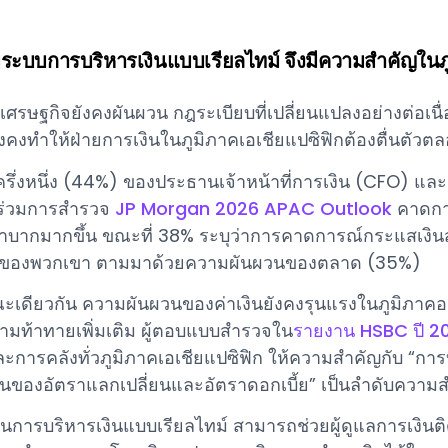
ระบบการบริหารเงินแบบเรียลไทม์ จึงมีความสำคัญในภูม
ศรษฐกิจยังคงผันผวน กฎระเบียบที่เปลี่ยนแปลงอย่างต่อเ
งคงทำให้ฝ่ายการเงินในภูมิภาคเอเชียแปซิฟิกต้องตื่นตัวต
ครึ่งหนึ่ง (44%) ของประธานเจ้าหน้าที่การเงิน (CFO) และ
้าร่วมการสำรวจ
JP Morgan 2026 APAC Outlook
คาดกา
ำบากมากขึ้น ขณะที่ 38% ระบุว่าการคาดการณ์กระแสเงิ
ุดของพวกเขา ตามมาด้วยความผันผวนของตลาด (35%)
เดียวกัน ความผันผวนของค่าเงินยังคงรุนแรงในภูมิภาคอา
ามท้าทายเพิ่มเติม ผู้ตอบแบบสำรวจใน
รายงาน HSBC ปี 
ละการคลังทั่วภูมิภาคเอเชียแปซิฟิก ให้ความสำคัญกับ “ก
นของอัตราแลกเปลี่ยนและอัตราดอกเบี้ย” เป็นลำดับความสำ
ันการบริหารเงินแบบเรียลไทม์ สามารถช่วยผู้ดูแลการเงินต