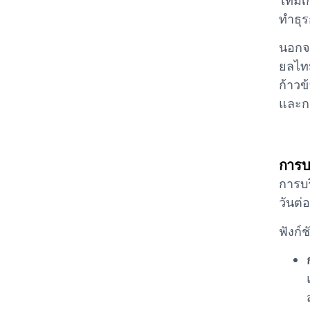
ไทม์เ
ทำธุ
นอกจา
ยลไท
ก้าวข
และกา
การบ
การบร
วันต่
ฟังก์