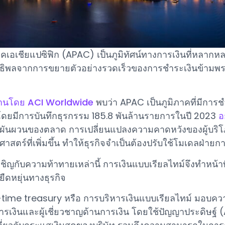
าคเอเชียแปซิฟิก (APAC) เป็นภูมิทัศน์ทางการเงินที่หลาก
ิทธิพลจากการขยายตัวอย่างรวดเร็วของการชำระเงินข้าม
านโดย ACI Worldwide
พบว่า APAC เป็นภูมิภาคที่มีการช
ดยมีการบันทึกธุรกรรม 185.8 พันล้านรายการในปี 2023
อ
ผันผวนของตลาด การเปลี่ยนแปลงความคาดหวังของผู้บริ
ัฐศาสตร์ที่เพิ่มขึ้น ทำให้ธุรกิจจำเป็นต้องปรับใช้โมเดลฝ่าย
เผชิญกับความท้าทายเหล่านี้ การเงินแบบเรียลไทม์จึงทำหน้า
ืดหยุ่นทางธุรกิจ
time treasury หรือ การบริหารเงินแบบเรียลไทม์ มอบควา
ารเงินและผู้เชี่ยวชาญด้านการเงิน โดยใช้ปัญญาประดิษฐ์ (AI