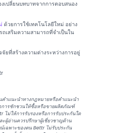
นต้องเปลี่ยนบทบาทจากการตอบสนอง
่
ด้วยการใช้เทคโนโลยีใหม่ อย่าง
ารถเสริมความสามารถที่จำเป็นใน
ัยที่สร้างความต่างระหว่างการอยู่
tr
่ถือเป็นคำแนะนำทางกฎหมายหรือคำแนะนำ
ือการชักชวนให้ซื้อหรือขายผลิตภัณฑ์
ttr ไม่ให้การรับรองหรือการรับประกันใด
ผู้อ่านควรปรึกษาผู้เชี่ยวชาญด้าน
ณ์เฉพาะของตน Bettr ไม่รับประกัน