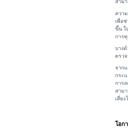
สามาร
ความม
เพื่อ
ขึ้น 
การทุ
บางด้
ตรวจจ
จากแ
กระแส
การลด
สามาร
เสี่ย
โอกา